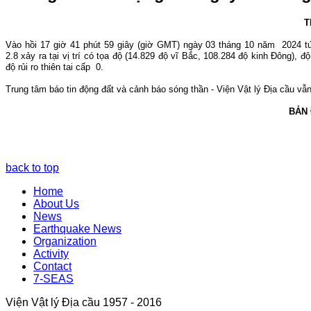
T
Vào hồi 17
giờ 41
phút 59 giây (giờ GMT) ngày 03 tháng 10 năm 2024 t
2.8
xảy ra tại vị trí có tọa độ (14.829 độ vĩ Bắc, 108.284 độ kinh Đông), đ
độ rủi ro thiên tai cấp 0.
Trung tâm báo tin động đất và cảnh báo sóng thần - Viện Vật lý Địa cầu vẫn 
BẢN
back to top
Home
About Us
News
Earthquake News
Organization
Activity
Contact
7-SEAS
Viện Vật lý Địa cầu 1957 - 2016