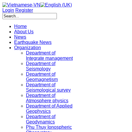
Login
Register
Home
About Us
News
Earthquake News
Organization
Department of
Integrate management
Department of
Seismology
Department of
Geomagnetism
Department of
Seismological survey
Department of
Atmosphere physics
Department of Applied
Geophysics
Department of
Geodynamics
Phu Thuy Ionospheric