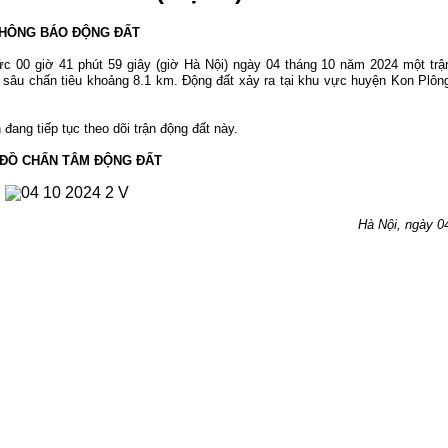
HÔNG BÁO ĐỘNG ĐẤT
ức 00 g
iờ 41 phút 59 giây (giờ Hà Nội) ngày 04 tháng 10 năm 2024 một trậ
ộ sâu chấn tiêu khoảng 8.1 k
m. Động đất xảy ra tại khu vực huyện Kon Plôn
đang tiếp tục theo dõi trận động đất này.
 ĐỒ CHẤN TÂM ĐỘNG ĐẤT
Hà Nội, ngày 04