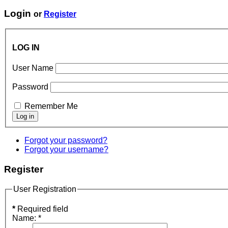
Login
or
Register
LOG IN
User Name
Password
Remember Me
Forgot your password?
Forgot your username?
Register
User Registration
*
Required field
Name:
*