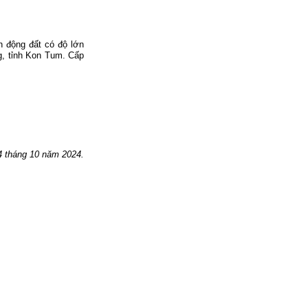
n động đất có độ lớn
g, tỉnh Kon Tum.
Cấp
 t
háng 10
năm 2024.