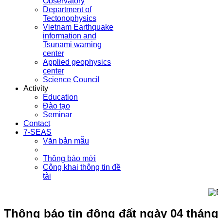
Observatory
Department of
Tectonophysics
Vietnam Earthquake
information and
Tsunami warning
center
Applied geophysics
center
Science Council
Activity
Education
Đào tạo
Seminar
Contact
7-SEAS
Văn bản mẫu
Thông báo mới
Công khai thông tin đề
tài
Thông báo tin động đất ngày 04 tháng