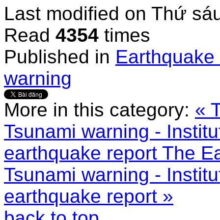
Last modified on
Thứ sáu
Read
4354
times
Published in
Earthquake 
warning
More in this category:
« 
Tsunami warning - Instit
earthquake report
The Ea
Tsunami warning - Instit
earthquake report »
back to top