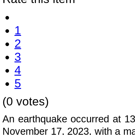
1
2
3
4
5
(0 votes)
An earthquake occurred at
1
November 17, 2023, with a mag