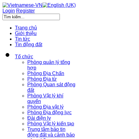
Login
Register
Trang chủ
Giới thiệu
Tin tức
Tin động đất
Tổ chức
Phòng quản lý tổng
hợp
Phòng Địa Chấn
Phòng Địa từ
Phòng Quan sát động
đất
Phòng Vật lý khí
quyển
Phòng Địa vật lý
Phòng Địa động lực
Đài điện ly
Phòng Vật lý kiến tạo
Trung tâm báo tin
động đất và cảnh báo