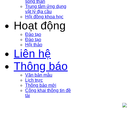
sóng thần
Trung tâm ứng dụng
vật lý địa cầu
Hội đồng khoa học
Hoạt động
Đào tạo
Đào tạo
Hội thảo
Liên hệ
Thông báo
Văn bản mẫu
Lịch trực
Thông báo mới
Công khai thông tin đề
tài