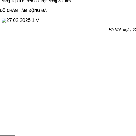
đang tiếp tục theo dõi trận động đất này.
 ĐỒ CHẤN TÂM ĐỘNG ĐẤT
Hà Nội, ngày 27