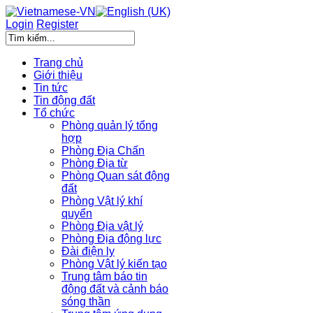
Login
Register
Trang chủ
Giới thiệu
Tin tức
Tin động đất
Tổ chức
Phòng quản lý tổng
hợp
Phòng Địa Chấn
Phòng Địa từ
Phòng Quan sát động
đất
Phòng Vật lý khí
quyển
Phòng Địa vật lý
Phòng Địa động lực
Đài điện ly
Phòng Vật lý kiến tạo
Trung tâm báo tin
động đất và cảnh báo
sóng thần