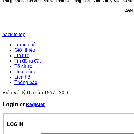
Trung tâm báo tin động đất và cảnh báo sóng thần - Viện Vật lý Địa cầu vẫn 
BẢN
back to top
Trang chủ
Giới thiệu
Tin tức
Tin động đất
Tổ chức
Hoạt động
Liên hệ
Thông báo
Viện Vật lý Địa cầu 1957 - 2016
Login
or
Register
LOG IN