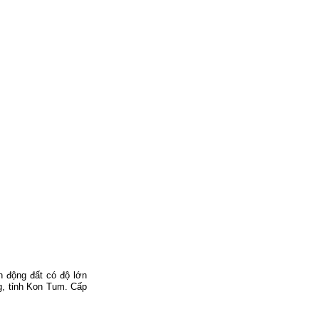
n động đất có độ lớn
ng, tỉnh Kon Tum.
Cấp