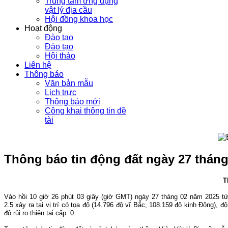
Trung tâm ứng dụng
vật lý địa cầu
Hội đồng khoa học
Hoạt động
Đào tạo
Đào tạo
Hội thảo
Liên hệ
Thông báo
Văn bản mẫu
Lịch trực
Thông báo mới
Công khai thông tin đề
tài
Thông báo tin động đất ngày 27 thán
T
Vào hồi 10
giờ 26
phút 03 g
iây (giờ GMT) ngày 27 tháng 02 năm 2025 t
2.5
xảy ra tại vị trí có tọa độ (14.796 đ
ộ vĩ Bắc, 108.159 độ kinh Đông), đ
độ rủi ro thiên tai cấp 0.