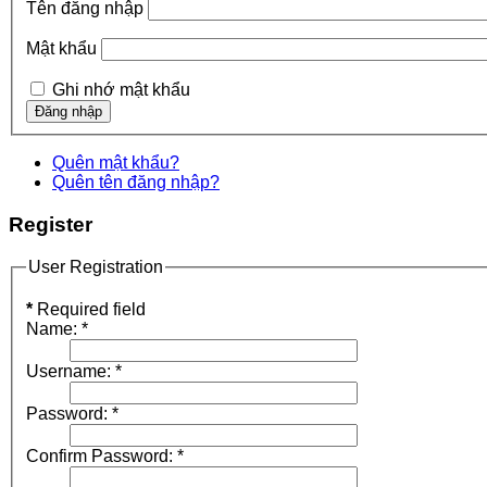
Tên đăng nhập
Mật khẩu
Ghi nhớ mật khẩu
Quên mật khẩu?
Quên tên đăng nhập?
Register
User Registration
*
Required field
Name:
*
Username:
*
Password:
*
Confirm Password:
*