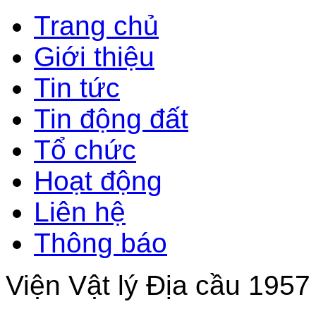
Trang chủ
Giới thiệu
Tin tức
Tin động đất
Tổ chức
Hoạt động
Liên hệ
Thông báo
Viện Vật lý Địa cầu 1957