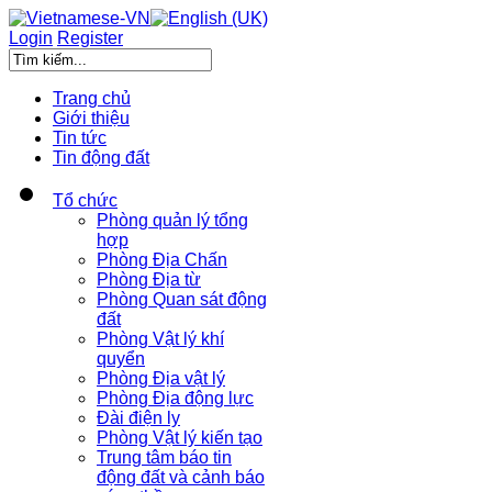
Login
Register
Trang chủ
Giới thiệu
Tin tức
Tin động đất
Tổ chức
Phòng quản lý tổng
hợp
Phòng Địa Chấn
Phòng Địa từ
Phòng Quan sát động
đất
Phòng Vật lý khí
quyển
Phòng Địa vật lý
Phòng Địa động lực
Đài điện ly
Phòng Vật lý kiến tạo
Trung tâm báo tin
động đất và cảnh báo