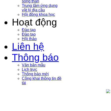
sóng thần
Trung tâm ứng dụng
vật lý địa cầu
Hội đồng khoa học
Hoạt động
Đào tạo
Đào tạo
Hội thảo
Liên hệ
Thông báo
Văn bản mẫu
Lịch trực
Thông báo mới
Công khai thông tin đề
tài