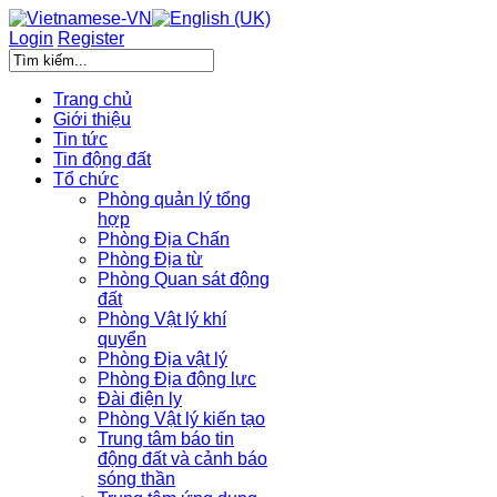
Login
Register
Trang chủ
Giới thiệu
Tin tức
Tin động đất
Tổ chức
Phòng quản lý tổng
hợp
Phòng Địa Chấn
Phòng Địa từ
Phòng Quan sát động
đất
Phòng Vật lý khí
quyển
Phòng Địa vật lý
Phòng Địa động lực
Đài điện ly
Phòng Vật lý kiến tạo
Trung tâm báo tin
động đất và cảnh báo
sóng thần