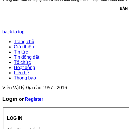
BẢN
back to top
Trang chủ
Giới thiệu
Tin tức
Tin động đất
Tổ chức
Hoạt động
Liên hệ
Thông báo
Viện Vật lý Địa cầu 1957 - 2016
Login
or
Register
LOG IN