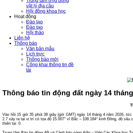
Trung tâm ứng dụng
vật lý địa cầu
Hội đồng khoa học
Hoạt động
Đào tạo
Đào tạo
Hội thảo
Liên hệ
Thông báo
Văn bản mẫu
Lịch trực
Thông báo mới
Công khai thông tin đề
tài
Thông báo tin động đất ngày 14 tháng
T
Vào hồi 15 giờ 35 phút 38 giây (giờ GMT) ngày 14 tháng 4 năm 2026, tức 
2.7 xảy ra tại vị trí có tọa độ 15.007° vĩ Bắc – 108.184° kinh Đông, độ sâ
thiên tai: 0.
Trung tâm Báo tin động đất và Cảnh báo sóng thần – Viện Các Khoa học Trái