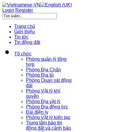
Login
Register
Trang chủ
Giới thiệu
Tin tức
Tin động đất
Tổ chức
Phòng quản lý tổng
hợp
Phòng Địa Chấn
Phòng Địa từ
Phòng Quan sát động
đất
Phòng Vật lý khí
quyển
Phòng Địa vật lý
Phòng Địa động lực
Đài điện ly
Phòng Vật lý kiến tạo
Trung tâm báo tin
động đất và cảnh báo