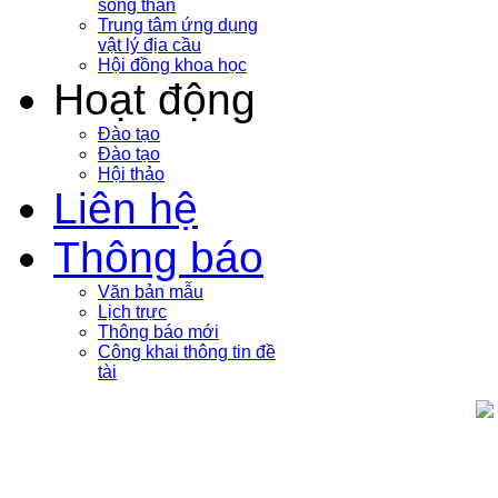
sóng thần
Trung tâm ứng dụng
vật lý địa cầu
Hội đồng khoa học
Hoạt động
Đào tạo
Đào tạo
Hội thảo
Liên hệ
Thông báo
Văn bản mẫu
Lịch trực
Thông báo mới
Công khai thông tin đề
tài