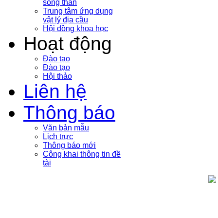
sóng thần
Trung tâm ứng dụng
vật lý địa cầu
Hội đồng khoa học
Hoạt động
Đào tạo
Đào tạo
Hội thảo
Liên hệ
Thông báo
Văn bản mẫu
Lịch trực
Thông báo mới
Công khai thông tin đề
tài