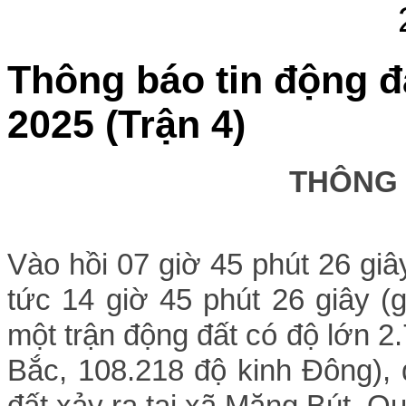
Thông báo tin động đ
2025 (Trận 4)
THÔNG
Vào hồi 07
giờ 45 phút 26 g
iâ
tức 14
giờ 45
phút 26
giây (
một trận động đất có độ lớn 2
Bắc, 108.218 độ kinh Đông),
đất xảy ra tại xã Măng Bút, Q