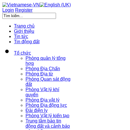
Login
Register
Trang chủ
Giới thiệu
Tin tức
Tin động đất
Tổ chức
Phòng quản lý tổng
hợp
Phòng Địa Chấn
Phòng Địa từ
Phòng Quan sát động
đất
Phòng Vật lý khí
quyển
Phòng Địa vật lý
Phòng Địa động lực
Đài điện ly
Phòng Vật lý kiến tạo
Trung tâm báo tin
động đất và cảnh báo