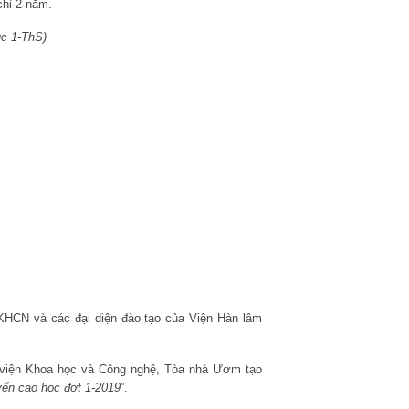
chỉ 2 năm.
ục 1-ThS)
n KHCN và các đại diện đào tạo của Viện Hàn lâm
c viện Khoa học và Công nghệ, Tòa nhà Ươm tạo
yển cao học đợt 1-2019
”.