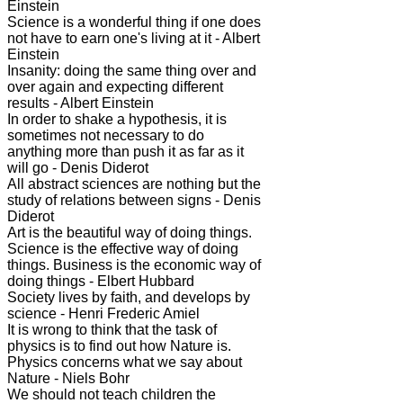
Einstein
Science is a wonderful thing if one does
not have to earn one's living at it - Albert
Einstein
Insanity: doing the same thing over and
over again and expecting different
results - Albert Einstein
In order to shake a hypothesis, it is
sometimes not necessary to do
anything more than push it as far as it
will go - Denis Diderot
All abstract sciences are nothing but the
study of relations between signs - Denis
Diderot
Art is the beautiful way of doing things.
Science is the effective way of doing
things. Business is the economic way of
doing things - Elbert Hubbard
Society lives by faith, and develops by
science - Henri Frederic Amiel
It is wrong to think that the task of
physics is to find out how Nature is.
Physics concerns what we say about
Nature - Niels Bohr
We should not teach children the