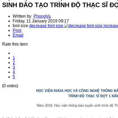
SINH ĐÀO TẠO TRÌNH ĐỘ THẠC SĨ ĐỢ
Written by
PhongVu
Friday, 11 January 2019 09:17
font size
decrease font size
increas
Print
Email
Rate this item
1
2
3
4
5
(0 votes)
HỌC VIỆN KHOA HỌC VÀ CÔNG NGHỆ THÔNG BÁ
TRÌNH ĐỘ THẠC SĨ ĐỢT 1 NĂ
Năm 2019, Học viện thông báo tuyển sinh trình độ Th