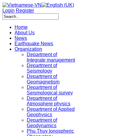
Login
Register
Home
About Us
News
Earthquake News
Organization
Department of
Integrate management
Department of
Seismology
Department of
Geomagnetism
Department of
Seismological survey
Department of
Atmosphere physics
Department of Applied
Geophysics
Department of
Geodynamics
Phu Thuy Ionospheric