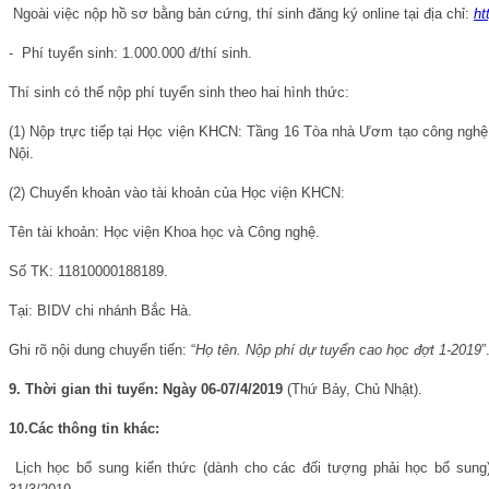
Ngoài việc nộp hồ sơ bằng bản cứng, thí sinh đăng ký online tại địa chỉ:
ht
- Phí tuyển sinh: 1.000.000 đ/thí sinh.
Thí sinh có thể nộp phí tuyển sinh theo hai hình thức:
(1) Nộp trực tiếp tại Học viện KHCN: Tầng 16 Tòa nhà Ươm tạo công nghệ
Nội.
(2) Chuyển khoản vào tài khoản của Học viện KHCN:
Tên tài khoản: Học viện Khoa học và Công nghệ.
Số TK: 11810000188189.
Tại: BIDV chi nhánh Bắc Hà.
Ghi rõ nội dung chuyển tiến: “
Họ tên. Nộp phí dự tuyển cao học đợt 1-2019
”
9.
Thời gian thi tuyển: Ngày 06-07/4/2019
(Thứ Bảy, Chủ Nhật).
10.
Các thông tin khác:
Lịch học bổ sung kiến thức (dành cho các đối tượng phải học bổ sung)