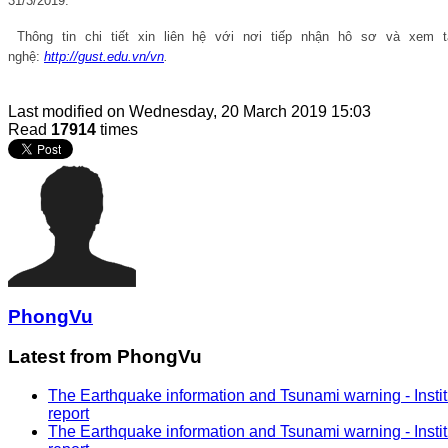
31/3/2019.
Thông tin chi tiết xin liên hệ với nơi tiếp nhận hô sơ và xem 
nghệ:
http://gust.edu.vn/vn
.
Last modified on
Wednesday, 20 March 2019 15:03
Read
17914
times
PhongVu
Latest from PhongVu
The Earthquake information and Tsunami warning - Instit
report
The Earthquake information and Tsunami warning - Instit