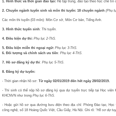
1.
Hình thức và thời gian đào tạo:
Hệ tập trung, đào tạo theo học chế tín 
2. Chuyên ngành tuyển sinh và môn thi tuyển: 18 chuyên ngành
(Phụ l
Các môn thi tuyển (03 môn): Môn Cơ sở, Môn Cơ bản, Tiếng Anh.
3. Hình thức tuyển sinh
: Thi tuyển.
4. Điều kiện dự thi:
Phụ lục 2-ThS.
5.
Điều kiện miễn thi ngoại ngữ:
Phụ lục 3-ThS.
6. Đối tượng và chính sách ưu tiên
:
Phụ lục 4-ThS.
7. Hồ sơ đăng ký dự thi
:
Phụ lục 5-ThS.
8. Đăng ký dự tuyển:
- Thời gian nhận hồ sơ:
Từ ngày 02/01/2019 đến hết ngày 28/02/2019.
- Thí sinh có thể nộp hồ sơ đăng ký qua dự tuyển trực tiếp tại Học việ
KHCNVN như trong
Phụ lục 6-ThS.
- Hoặc gửi hồ sơ qua đường bưu điện theo địa chỉ: Phòng Đào tạo, Họ
công nghệ, số 18 Hoàng Quốc Việt, Cầu Giấy, Hà Nội. Ghi rõ: “
Hồ sơ dự tu