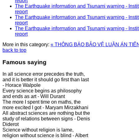
report
The Earthquake information and Tsunami warning - Instit
report
The Earthquake information and Tsunami warning - Instit
report
The Earthquake information and Tsunami warning - Instit
report
More in this category:
« THÔNG BÁO BẢO VỆ LUẬN ÁN TIẾ
back to top
Famous saying
In all science error precedes the truth,
and it is better it should go first than last
- Horace Walpole
Every science begins as philosophy
and ends as art - Will Durant
The more I spent time on maths, the
more excited I got - Maryam Mirzakhani
All abstract sciences are nothing but the
study of relations between signs - Denis
Diderot
Science without religion is lame,
religion without science is blind - Albert