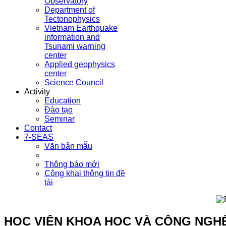
Observatory
Department of
Tectonophysics
Vietnam Earthquake
information and
Tsunami warning
center
Applied geophysics
center
Science Council
Activity
Education
Đào tạo
Seminar
Contact
7-SEAS
Văn bản mẫu
Thông báo mới
Công khai thông tin đề
tài
HỌC VIỆN KHOA HỌC VÀ CÔNG NGH