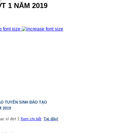
T 1 NĂM 2019
e font size
O TUYỂN SINH ĐÀO TẠO
M 2019
ạc sĩ đợt 1
Xem chi tiết
:
Tại đây!