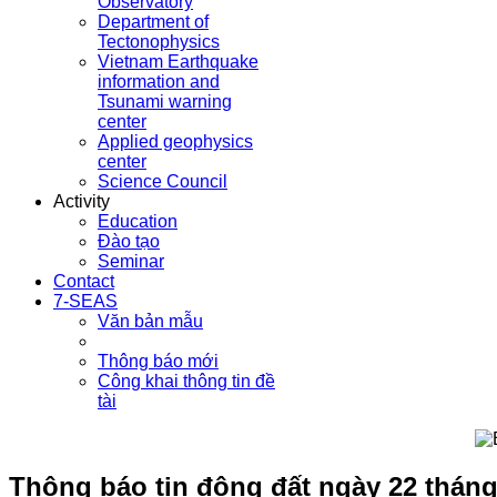
Observatory
Department of
Tectonophysics
Vietnam Earthquake
information and
Tsunami warning
center
Applied geophysics
center
Science Council
Activity
Education
Đào tạo
Seminar
Contact
7-SEAS
Văn bản mẫu
Thông báo mới
Công khai thông tin đề
tài
Thông báo tin động đất ngày 22 tháng