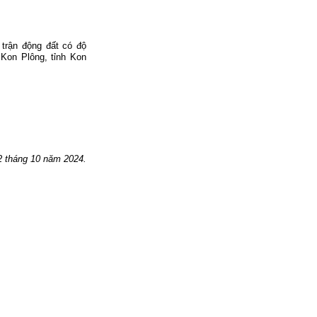
 trận động đất có độ
 Kon Plông, tỉnh Kon
 t
háng 10
năm 2024.