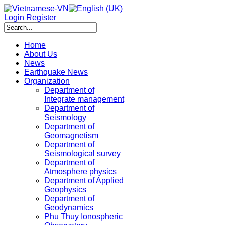
Login
Register
Home
About Us
News
Earthquake News
Organization
Department of
Integrate management
Department of
Seismology
Department of
Geomagnetism
Department of
Seismological survey
Department of
Atmosphere physics
Department of Applied
Geophysics
Department of
Geodynamics
Phu Thuy Ionospheric