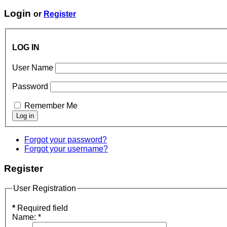
Login
or
Register
LOG IN
User Name
Password
Remember Me
Forgot your password?
Forgot your username?
Register
User Registration
*
Required field
Name:
*