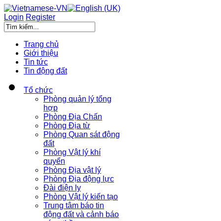
Login
Register
Trang chủ
Giới thiệu
Tin tức
Tin động đất
Tổ chức
Phòng quản lý tổng
hợp
Phòng Địa Chấn
Phòng Địa từ
Phòng Quan sát động
đất
Phòng Vật lý khí
quyển
Phòng Địa vật lý
Phòng Địa động lực
Đài điện ly
Phòng Vật lý kiến tạo
Trung tâm báo tin
động đất và cảnh báo