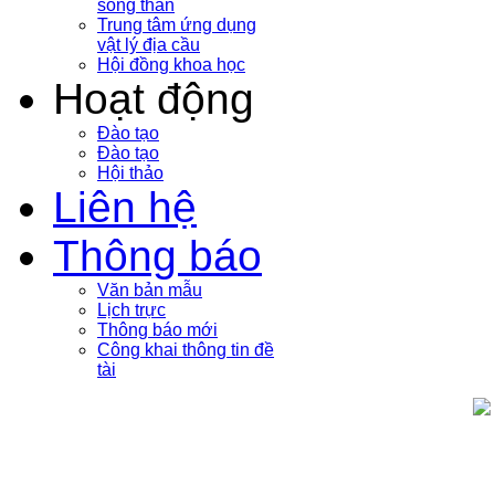
sóng thần
Trung tâm ứng dụng
vật lý địa cầu
Hội đồng khoa học
Hoạt động
Đào tạo
Đào tạo
Hội thảo
Liên hệ
Thông báo
Văn bản mẫu
Lịch trực
Thông báo mới
Công khai thông tin đề
tài