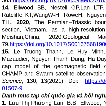
363.
https://doi.org/10.1016/j.palaeo.2018
14.
Ellwood BB, Nestell GP,Lan LTP,
Ratcliffe KT,WangW-H, RoweH, Nguye
TH.
,
2020
,
The Permian–Triassic bo
section, Vietnam, as a high-resoluti
Meishan,China
, 2020,
Geological Ma
79
.
https://doi.org/10.1017/S0016756819
15.
Le Truong Thanh, Le Huy Minh,
Mazaudier, Nguyen Thanh Dung, Ha Du
cap model of the geomagnetic field 
CHAMP and Swarm satellite observatio
Science
, 130, 13(2021), Doi:
https://
01507-9
.
Danh mục tạp chí quốc gia và hội ngh
1.
Lưu Thị Phương Lan, B.B. Ellwood,