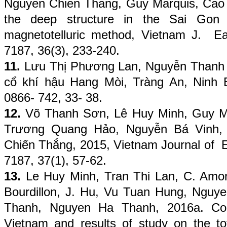
Nguyen Chien Thang, Guy Marquis, Cao D
the deep structure in the Sai Gon 
magnetotelluric method, Vietnam J. E
7187, 36(3), 233-240.
11.
Lưu Thị Phương Lan, Nguyễn Thanh 
cổ khí hậu Hang Mòi, Tràng An, Ninh
0866- 742, 33- 38.
12.
Võ Thanh Sơn, Lê Huy Minh, Guy M
Trương Quang Hảo, Nguyễn Bá Vinh,
Chiến Thắng, 2015, Vietnam Journal of 
7187, 37(1), 57-62.
13.
Le Huy Minh, Tran Thi Lan, C. Amory
Bourdillon, J. Hu, Vu Tuan Hung, Nguy
Thanh, Nguyen Ha Thanh, 2016a. Co
Vietnam and results of study on the tot