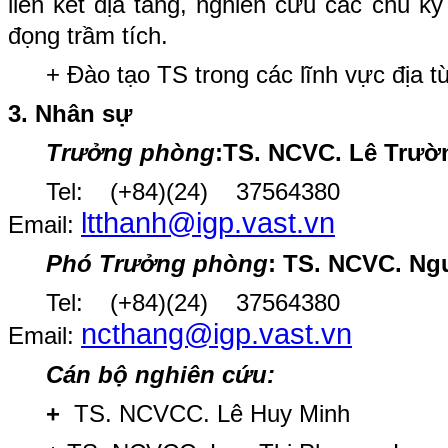
liên kết địa tầng, nghiên cứu các chu k
đọng trầm tích.
+ Đào tạo TS trong các lĩnh vực địa từ
3. Nhân sự
Trưởng phòng
:TS. NCVC. Lê Trườ
Tel: (+84)(24
ltthanh@igp.vast.vn
Email:
Phó Trưởng phòng
: TS. NCVC. Ng
Tel: (+84)(24
ncthang@igp.vast.vn
Email:
Cán bộ nghiên cứu:
+
TS. NCVCC. Lê Huy Minh