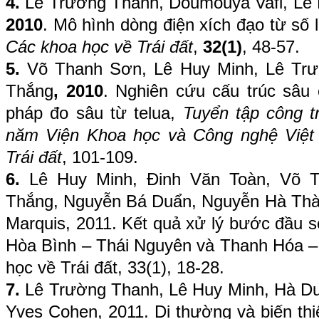
4.
Lê Trường Thanh, Doumouya Vafi, Lê 
2010
. Mô hình dòng điện xích đạo từ số 
Các khoa học về Trái đất
,
32(1)
, 48-57.
5.
Võ Thanh Sơn, Lê Huy Minh, Lê Tr
Thắng
, 2010
. Nghiên cứu cấu trúc sâu
pháp đo sâu từ telua,
Tuyển tập công t
năm Viện Khoa học và Công nghệ Việt
Trái đất
, 101-109.
6.
Lê Huy Minh, Đinh Văn Toàn, Võ T
Thắng, Nguyễn Bá Duẩn, Nguyễn Hà Thà
Marquis, 2011. Kết quả xử lý bước đầu số
Hòa Bình – Thái Nguyên và Thanh Hóa –
học về Trái đất, 33(1), 18-28.
7.
Lê Trường Thanh, Lê Huy Minh, Hà Du
Yves Cohen, 2011. Dị thường và biến th