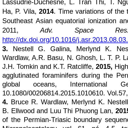
Lassudrie-Duchesne, L. Tran Thi, T. N
Ha, P. Vila,
2014
. Time variations of the 
Southeast Asian equatorial ionization a
2011,
Adv. Space Res.
http://dx.doi.org/10.1016/j.asr.2013.08.03
.
3.
Nestell G. Galina, Merlynd K. Nest
Wardlaw, A.R. Basu, N. Ghosh, L. T. P. L
J.H. Tomkin and K.T. Ratcliffe,
2015,
High 
agglutinated foraminifers during the Perm
global oceans, International 
10.1080/00206814.2015.1010610. Vol.57, 
4.
Bruce R. Wardlaw, Merlynd K. Nestell,
B. Ellwood and Luu Thi Phuong Lan,
201
of the Permian-Triasic boundary seque