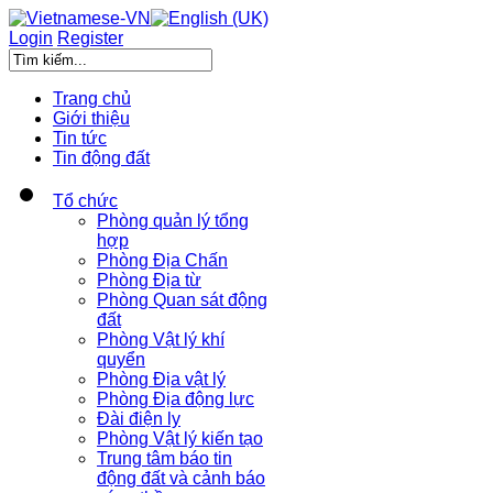
Login
Register
Trang chủ
Giới thiệu
Tin tức
Tin động đất
Tổ chức
Phòng quản lý tổng
hợp
Phòng Địa Chấn
Phòng Địa từ
Phòng Quan sát động
đất
Phòng Vật lý khí
quyển
Phòng Địa vật lý
Phòng Địa động lực
Đài điện ly
Phòng Vật lý kiến tạo
Trung tâm báo tin
động đất và cảnh báo