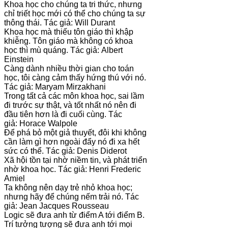
Khoa học cho chúng ta tri thức, nhưng
chỉ triết học mới có thể cho chúng ta sự
thông thái. Tác giả: Will Durant
Khoa học mà thiếu tôn giáo thì khập
khiễng. Tôn giáo mà không có khoa
học thì mù quáng. Tác giả: Albert
Einstein
Càng dành nhiều thời gian cho toán
học, tôi càng cảm thấy hứng thú với nó.
Tác giả: Maryam Mirzakhani
Trong tất cả các môn khoa học, sai lầm
đi trước sự thật, và tốt nhất nó nên đi
đầu tiên hơn là đi cuối cùng. Tác
giả: Horace Walpole
Để phá bỏ một giả thuyết, đôi khi không
cần làm gì hơn ngoài đẩy nó đi xa hết
sức có thể. Tác giả: Denis Diderot
Xã hội tồn tại nhờ niềm tin, và phát triển
nhờ khoa học. Tác giả: Henri Frederic
Amiel
Ta không nên dạy trẻ nhỏ khoa học;
nhưng hãy để chúng nếm trải nó. Tác
giả: Jean Jacques Rousseau
Logic sẽ đưa anh từ điểm A tới điểm B.
Trí tưởng tượng sẽ đưa anh tới mọi