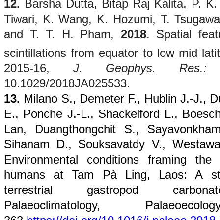
12.
Barsha Dutta, Bitap Raj Kalita, P. K
Tiwari, K. Wang, K. Hozumi, T. Tsugaw
and T. T. H. Pham,
2018
. Spatial fea
scintillations from equator to low mid lat
2015-16,
J. Geophys. Res.:
10.1029/2018JA025533.
13.
Milano S., Demeter F., Hublin J.-J., 
E., Ponche J.-L., Shackelford L., Boesc
Lan, Duangthongchit S., Sayavonkhamd
Sihanam D., Souksavatdy V., Westaw
Environmental conditions framing the
humans at Tam Pà Ling, Laos: A sta
terrestrial gastropod carbonat
Palaeoclimatology, Palaeoe