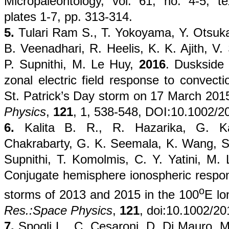
Micropaleontology, vol. 61, nó. 4-5, te
plates 1-7, pp. 313-314.
5.
Tulari Ram S., T. Yokoyama, Y. Otsuka,
B. Veenadhari, R. Heelis, K. K. Ajith, 
P. Supnithi, M. Le Huy,
2016
. Duskside
zonal electric field response to convectio
St. Patrick’s Day storm on 17 March 201
Physics
,
121
, 1, 538-548, DOI:10.1002/
6.
Kalita B. R., R. Hazarika, G. Ka
Chakrabarty, G. K. Seemala, K. Wang, S
Supnithi, T. Komolmis, C. Y. Yatini, M
Conjugate hemisphere ionospheric respon
o
storms of 2013 and 2015 in the 100
E lo
Res.:Space Physics
,
121
, doi:10.1002/2
7.
Spogli L., C. Cesaroni, D. Di Mauro, M