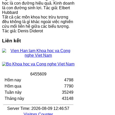
học là con đường hiệu quả. Kinh doanh
là con đường sinh lợi. Tác giả: Elbert
Hubbard
Tất cả các môn khoa học trừu tượng
đều không là gì khác ngoài việc nghiên
cứu mối liên hệ giữa các biểu tượng.
Tác giả: Denis Diderot
Liên kết
6
4
5
5
6
0
9
Hôm nay
4798
Hôm qua
7790
Tuần này
35249
Tháng này
43148
Server Time: 2026-08-09 12:46:57
Visitors Counter