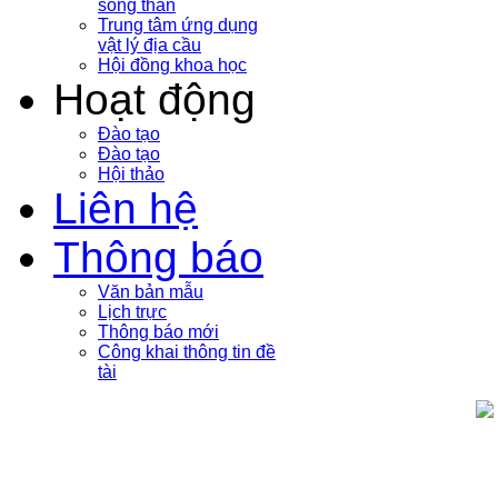
sóng thần
Trung tâm ứng dụng
vật lý địa cầu
Hội đồng khoa học
Hoạt động
Đào tạo
Đào tạo
Hội thảo
Liên hệ
Thông báo
Văn bản mẫu
Lịch trực
Thông báo mới
Công khai thông tin đề
tài