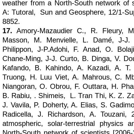
weather from a North-South network of s
A: Tutoral, Sun and Geosphere, 12/1-Su
8852.
17.
Amory-Mazaudier C., R. Fleury, M. 
Masson, M. Menvielle, L. Damé, J-J. B
Philippon, J-P.Adohi, F. Anad, O. Bolaj
Chane-Ming, J-J. Curto, B. Dinga, V. Dou
Kafando, B. Kahindo, A. Kazadi, A. T
Truong, H. Luu Viet, A. Mahrous, C. M
Niangoran, O. Obrou, F. Outtara, H. Ph
B. Rabiu, . Shimeis, L. Tran Thi, K. Z. Z
J. Vavila, P. Doherty, A. Elias, S. Gadim
Radicella, J. Richardson, A. Touzani,
atmospheric, solar-terrestrial physics
North-South network of scientists [2006