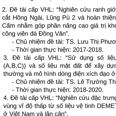
2.
Đề tài cấp VHL: “Nghiên cứu ranh giới
cắt Hồng Ngài, Lũng Pù 2 và hoàn thiện
Cẩm nhằm góp phần nâng cao giá trị kho
công viên đá Đồng Văn”.
- Chủ nhiệm đề tài: TS. Lưu Thị Phư
- Thời gian thực hiện: 2017-2018.
3.
Đề tài cấp VHL:
“Sử dụng số liệ
(A,B,C)) và số liệu mặt đất để xây d
thường
và
mô hình dòng điện xích đạo
ở
- Chủ nhiệm đề tài: TS. Lê Trường T
- Thời gian thực hiện: 2018-2020.
4.
Đề tài cấp VHL:
“Nghiên cứu đặc trưng
vùng vĩ độ thấp từ số liệu vệ tinh DEME
ở Việt Nam và lân cận”.