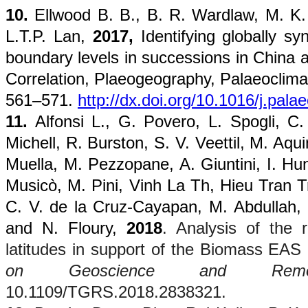
10.
Ellwood B. B., B. R. Wardlaw, M. K. 
L.T.P. Lan,
2017,
Identifying globally sy
boundary levels in successions in China
Correlation, Plaeogeography, Palaeoclima
561–571.
http://dx.doi.org/10.1016/j.pal
11.
Alfonsi L., G. Povero, L. Spogli, C.
Michell, R. Burston, S. V. Veettil, M. Aqu
Muella, M. Pezzopane, A. Giuntini, I. Hu
Musicò, M. Pini, Vinh La Th, Hieu Tran T
C. V. de la Cruz-Cayapan, M. Abdullah,
and N. Floury,
2018
. Analysis of the 
latitudes in support of the Biomass EAS
on Geoscience and Remo
10.1109/TGRS.2018.2838321.