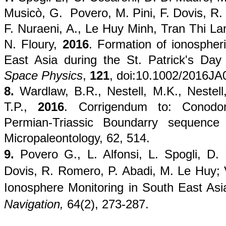
Musicò, G. Povero, M. Pini, F. Dovis, R. 
F. Nuraeni, A., Le Huy Minh, Tran Thi Lan
N. Floury,
2016
. Formation of ionospheri
East Asia during
the St. Patrick's Day
Space Physics
,
121
, doi:10.1002/2016JA
8.
Wardlaw, B.R., Nestell, M.K., Nestell,
T.P.,
2016
. Corrigendum to: Conodon
Permian-Triassic Boundarry sequenc
Micropaleontology, 62, 514.
9.
Povero G., L. Alfonsi, L. Spogli, D.
Dovis, R. Romero, P. Abadi, M. Le Huy; 
Ionosphere Monitoring in South East As
Navigation,
64(2), 273-287.