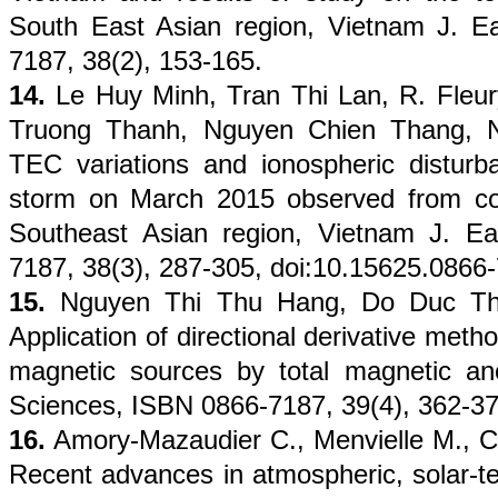
South East Asian region, Vietnam J. E
7187, 38(2), 153-165.
14.
Le Huy Minh, Tran Thi Lan, R. Fleur
Truong Thanh, Nguyen Chien Thang, 
TEC variations and ionospheric disturb
storm on March 2015 observed from co
Southeast Asian region, Vietnam J. E
7187, 38(3), 287-305, doi:10.15625.0866
15.
Nguyen Thi Thu Hang, Do Duc Tha
Application of directional derivative met
magnetic sources by total magnetic an
Sciences, ISBN 0866-7187, 39(4), 362-37
16.
Amory-Mazaudier C., Menvielle M., Cu
Recent advances in atmospheric, solar-te