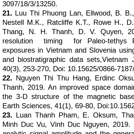
3097/18/3/13250.
21.
Luu Thi Phuong Lan, Ellwood, B. B., 
Nestell M.K., Ratcliffe K.T., Rowe H., 
Thang, N. H. Thanh, D. V. Quyen, 201
resolution timing for Paleo-tethys P
exposures in Vietnam and Slovenia usin
and biostratigraphic data sets,Vietnam 
40(3), 253-270, Doi: 10.15625/0866-7187
22.
Nguyen Thi Thu Hang, Erdinc Oks
Thanh, 2019. An improved space domain 
the 3-D structure of the magnetic bas
Earth Sciences, 41(1), 69-80, Doi:10.15
23.
Luan Thanh Pham, E. Oksum, Than
Minh Duc Vu, Vinh Duc Nguyen, 2019. 
analytic signal amplitude and the general