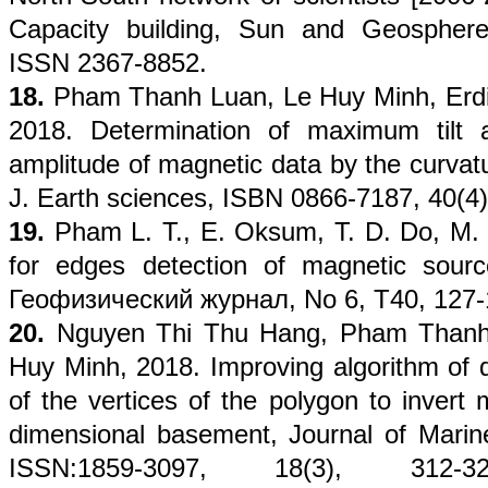
Capacity building, Sun and Geospher
ISSN 2367-8852.
18.
Pham Thanh Luan, Le Huy Minh, Erd
2018. Determination of maximum tilt a
amplitude of magnetic data by the curva
J. Earth sciences, ISBN 0866-7187, 40(4)
19.
Pham L. T., E. Oksum, T. D. Do, M.
for edges detection of magnetic source
Геофизический журнал, No 6, T40, 127-
20.
Nguyen Thi Thu Hang, Pham Thanh
Huy Minh, 2018. Improving algorithm of 
of the vertices of the polygon to invert
dimensional basement, Journal of Marin
ISSN:1859-3097, 18(3), 312-322