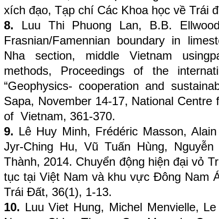
xích đạo, Tạp chí Các Khoa học về Trái đấ
8.
Luu Thi Phuong Lan, B.B. Ellwood
Frasnian/Famennian boundary in limes
Nha section, middle Vietnam usingp
methods, Proceedings of the internatio
“Geophysics- cooperation and sustaina
Sapa, November 14-17, National Centre 
of Vietnam, 361-370.
9.
Lê Huy Minh, Frédéric Masson, Alain B
Jyr-Ching Hu, Vũ Tuấn Hùng, Nguyễn
Thành, 2014. Chuyển động hiện đại vỏ Trá
tục tại Việt Nam và khu vực Đông Nam Á
Trái Đất, 36(1), 1-13.
10.
Luu Viet Hung, Michel Menvielle, L