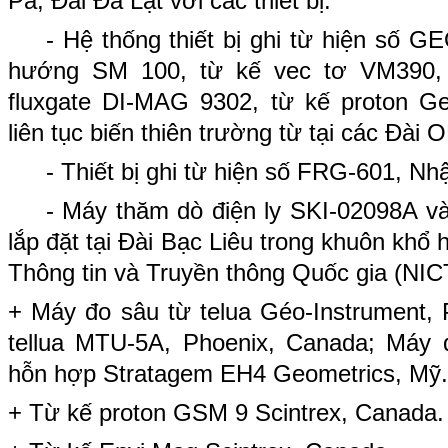
Pa, Đài Đà Lạt với các thiết bị:
- Hệ thống thiết bị ghi từ hiện số 
hướng SM 100, từ kế vec tơ VM390, t
fluxgate DI-MAG 9302, từ kế proton Ge
liên tục biến thiên trường từ tại các Đà
- Thiết bị ghi từ hiện số FRG-601, Nhậ
- Máy thăm dò điện ly SKI-02098A v
lắp đặt tại Đài Bạc Liêu trong khuôn khổ
Thông tin và Truyền thông Quốc gia (NIC
+ Máy đo sâu từ telua Géo-Instrument,
tellua MTU-5A, Phoenix, Canada; Máy 
hỗn hợp Stratagem EH4 Geometrics, Mỹ.
+ Từ kế proton GSM 9 Scintrex, Canada.