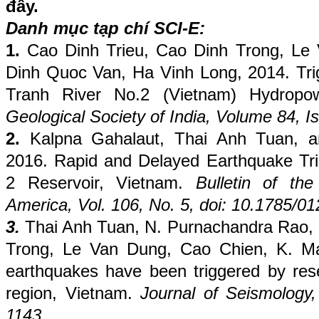
đây.
Danh mục tạp chí SCI-E:
1.
Cao Dinh Trieu, Cao Dinh Trong, Le 
Dinh Quoc Van, Ha Vinh Long, 2014.
Tri
Tranh River No.2 (Vietnam) Hydropo
Geological Society of India, Volume 84, I
2.
Kalpna Gahalaut, Thai Anh Tuan, a
2016. Rapid and Delayed Earthquake Tri
2 Reservoir, Vietnam.
Bulletin of the
America, Vol. 106, No. 5, doi: 10.1785/0
3.
Thai Anh Tuan, N. Purnachandra Rao­,
Trong, Le Van Dung, Cao Chien, K. Mal
earthquakes have been triggered by res
region, Vietnam.
Journal of Seismology,
1143