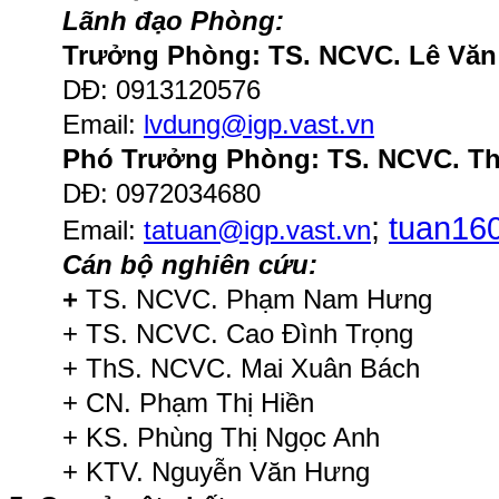
Lãnh đạo Phòng:
Trưởng Phòng: TS. NCVC. Lê Vă
DĐ: 0913120576
Email:
lvdung@igp.vast.vn
Phó Trưởng Phòng: TS. NCVC. Th
DĐ: 0972034680
;
tuan16
Email:
tatuan@igp.vast.vn
Cán bộ nghiên cứu:
+
TS. NCVC. Phạm Nam Hưng
+ TS. NCVC. Cao Đình Trọng
+ ThS. NCVC. Mai Xuân Bách
+ CN. Phạm Thị Hiền
+ KS. Phùng Thị Ngọc Anh
+ KTV. Nguyễn Văn Hưng