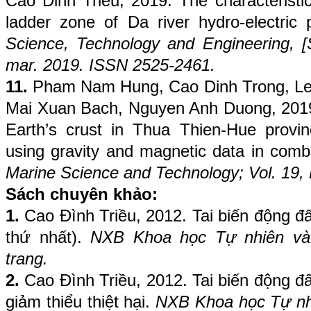
Cao Dinh Trieu, 2019. The characteristics
ladder zone of Da river hydro-electric 
Science, Technology and Engineering, [S.
mar. 2019. ISSN 2525-2461.
11.
Pham Nam Hung, Cao Dinh Trong, Le
Mai Xuan Bach, Nguyen Anh Duong, 2019.
Earth’s crust in Thua Thien-Hue provi
using gravity and magnetic data in comb
Marine Science and Technology; Vol. 19,
Sách chuyên khảo:
1.
Cao Đình Triều, 2012. Tai biến động đấ
thứ nhất).
NXB Khoa học Tự nhiên và
trang.
2.
Cao Đình Triều, 2012. Tai biến động đấ
giảm thiểu thiệt hại.
NXB Khoa học Tự nh