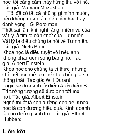
học, tôi càng cảm thấy hứng thú với nó.
Tác giả: Maryam Mirzakhani
Tôi đã có tất cả những gì mình muốn,
nên không quan tâm đến tiền bạc hay
danh vọng - G. Perelman
Thật sai lầm khi nghĩ rằng nhiệm vụ của
vật lý là tìm ra bản chất của Tự nhiên.
Vật lý là điều chúng ta nói về Tự nhiên.
Tác giả: Niels Bohr
Khoa học là điều tuyệt vời nếu anh
không phải kiếm sống bằng nó. Tác
giả: Albert Einstein
Khoa học cho chúng ta tri thức, nhưng
chỉ triết học mới có thể cho chúng ta sự
thông thái. Tác giả: Will Durant
Logic sẽ đưa anh từ điểm A tới điểm B.
Trí tưởng tượng sẽ đưa anh tới mọi
nơi. Tác giả: Albert Einstein
Nghệ thuật là con đường đẹp đẽ. Khoa
học là con đường hiệu quả. Kinh doanh
là con đường sinh lợi. Tác giả: Elbert
Hubbard
Liên kết