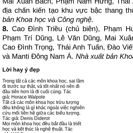
Mai Xuân Bách, Phạm Nam Hưng, Thái 
địa chấn kiến tạo khu vực bậc thang t
bản Khoa học và Công nghệ.
8.
Cao Đình Triều (chủ biên), Phạm H
Phạm Trí Dũng, Lê Văn Dũng, Mai Xu
Cao Đình Trọng, Thái Anh Tuấn, Đào Viế
và Manti Đông Nam Á.
Nhà xuất bản Kho
Lời hay ý đẹp
Trong tất cả các môn khoa học, sai lầm
đi trước sự thật, và tốt nhất nó nên đi
đầu tiên hơn là đi cuối cùng. Tác
giả: Horace Walpole
Tất cả các môn khoa học trừu tượng
đều không là gì khác ngoài việc nghiên
cứu mối liên hệ giữa các biểu tượng.
Tác giả: Denis Diderot
Mọi môn khoa học đều bắt đầu là triết
học và kết thúc là nghệ thuật. Tác