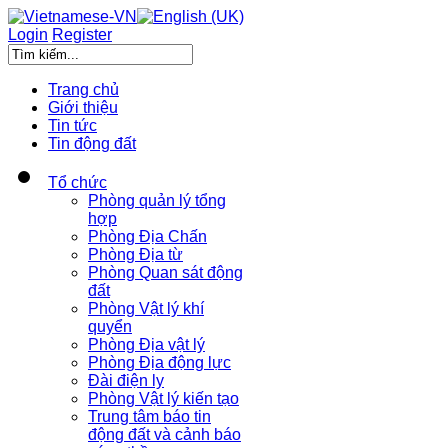
Login
Register
Trang chủ
Giới thiệu
Tin tức
Tin động đất
Tổ chức
Phòng quản lý tổng
hợp
Phòng Địa Chấn
Phòng Địa từ
Phòng Quan sát động
đất
Phòng Vật lý khí
quyển
Phòng Địa vật lý
Phòng Địa động lực
Đài điện ly
Phòng Vật lý kiến tạo
Trung tâm báo tin
động đất và cảnh báo