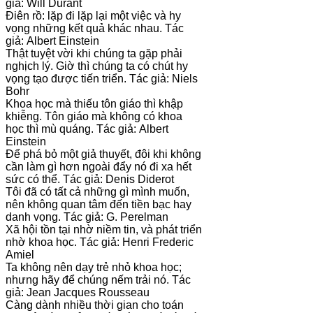
giả: Will Durant
Điên rồ: lặp đi lặp lại một việc và hy
vọng những kết quả khác nhau. Tác
giả: Albert Einstein
Thật tuyệt vời khi chúng ta gặp phải
nghịch lý. Giờ thì chúng ta có chút hy
vọng tạo được tiến triển. Tác giả: Niels
Bohr
Khoa học mà thiếu tôn giáo thì khập
khiễng. Tôn giáo mà không có khoa
học thì mù quáng. Tác giả: Albert
Einstein
Để phá bỏ một giả thuyết, đôi khi không
cần làm gì hơn ngoài đẩy nó đi xa hết
sức có thể. Tác giả: Denis Diderot
Tôi đã có tất cả những gì mình muốn,
nên không quan tâm đến tiền bạc hay
danh vọng. Tác giả: G. Perelman
Xã hội tồn tại nhờ niềm tin, và phát triển
nhờ khoa học. Tác giả: Henri Frederic
Amiel
Ta không nên dạy trẻ nhỏ khoa học;
nhưng hãy để chúng nếm trải nó. Tác
giả: Jean Jacques Rousseau
Càng dành nhiều thời gian cho toán