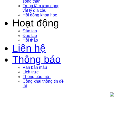
sóng thần
Trung tâm ứng dụng
vật lý địa cầu
Hội đồng khoa học
Hoạt động
Đào tạo
Đào tạo
Hội thảo
Liên hệ
Thông báo
Văn bản mẫu
Lịch trực
Thông báo mới
Công khai thông tin đề
tài