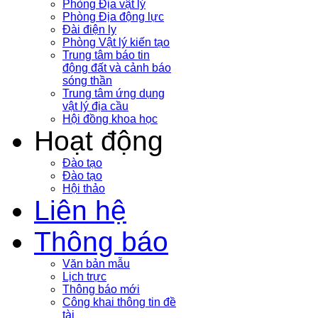
Phòng Địa vật lý
Phòng Địa động lực
Đài điện ly
Phòng Vật lý kiến tạo
Trung tâm báo tin
động đất và cảnh báo
sóng thần
Trung tâm ứng dụng
vật lý địa cầu
Hội đồng khoa học
Hoạt động
Đào tạo
Đào tạo
Hội thảo
Liên hệ
Thông báo
Văn bản mẫu
Lịch trực
Thông báo mới
Công khai thông tin đề
tài