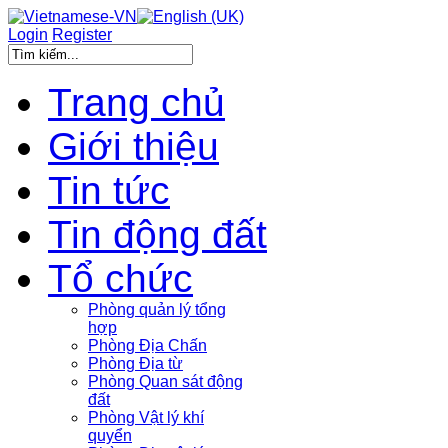
Login
Register
Trang chủ
Giới thiệu
Tin tức
Tin động đất
Tổ chức
Phòng quản lý tổng
hợp
Phòng Địa Chấn
Phòng Địa từ
Phòng Quan sát động
đất
Phòng Vật lý khí
quyển