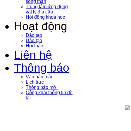
sóng thần
Trung tâm ứng dụng
vật lý địa cầu
Hội đồng khoa học
Hoạt động
Đào tạo
Đào tạo
Hội thảo
Liên hệ
Thông báo
Văn bản mẫu
Lịch trực
Thông báo mới
Công khai thông tin đề
tài