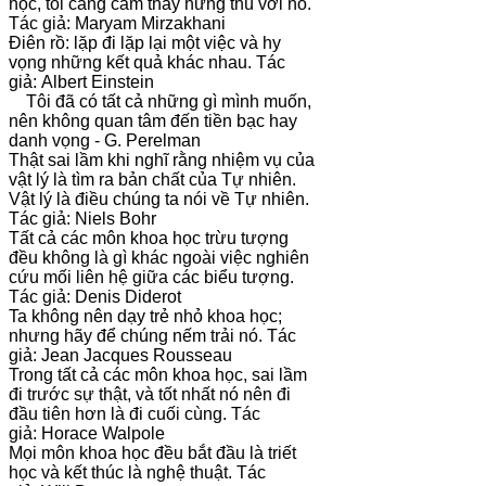
học, tôi càng cảm thấy hứng thú với nó.
Tác giả: Maryam Mirzakhani
Điên rồ: lặp đi lặp lại một việc và hy
vọng những kết quả khác nhau. Tác
giả: Albert Einstein
Tôi đã có tất cả những gì mình muốn,
nên không quan tâm đến tiền bạc hay
danh vọng - G. Perelman
Thật sai lầm khi nghĩ rằng nhiệm vụ của
vật lý là tìm ra bản chất của Tự nhiên.
Vật lý là điều chúng ta nói về Tự nhiên.
Tác giả: Niels Bohr
Tất cả các môn khoa học trừu tượng
đều không là gì khác ngoài việc nghiên
cứu mối liên hệ giữa các biểu tượng.
Tác giả: Denis Diderot
Ta không nên dạy trẻ nhỏ khoa học;
nhưng hãy để chúng nếm trải nó. Tác
giả: Jean Jacques Rousseau
Trong tất cả các môn khoa học, sai lầm
đi trước sự thật, và tốt nhất nó nên đi
đầu tiên hơn là đi cuối cùng. Tác
giả: Horace Walpole
Mọi môn khoa học đều bắt đầu là triết
học và kết thúc là nghệ thuật. Tác