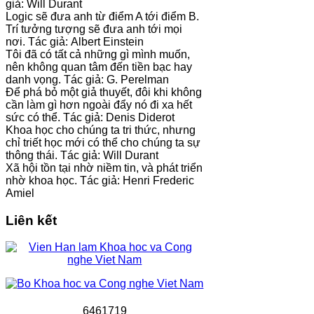
giả: Will Durant
Logic sẽ đưa anh từ điểm A tới điểm B.
Trí tưởng tượng sẽ đưa anh tới mọi
nơi. Tác giả: Albert Einstein
Tôi đã có tất cả những gì mình muốn,
nên không quan tâm đến tiền bạc hay
danh vọng. Tác giả: G. Perelman
Để phá bỏ một giả thuyết, đôi khi không
cần làm gì hơn ngoài đẩy nó đi xa hết
sức có thể. Tác giả: Denis Diderot
Khoa học cho chúng ta tri thức, nhưng
chỉ triết học mới có thể cho chúng ta sự
thông thái. Tác giả: Will Durant
Xã hội tồn tại nhờ niềm tin, và phát triển
nhờ khoa học. Tác giả: Henri Frederic
Amiel
Liên kết
6
4
6
1
7
1
9