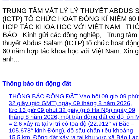
TRUNG TÂM VẬT LÝ LÝ THUYẾT ABDUS 
(ICTP) TỔ CHỨC HOẠT ĐỘNG KỈ NIỆM 60
HỢP TÁC KHOA HỌC VỚI VIỆT NAM TH
BÁO Kính gửi các đồng nghiệp, Trung tâm V
thuyết Abdus Salam (ICTP) tổ chức hoạt độn
60 năm hợp tác khoa học với Việt Nam. Xin g
anh...
Thông báo tin động đất
THÔNG BÁO ĐỘNG ĐẤT Vào hồi 09 giờ 09 phú
32 giây (giờ GMT) ngày 09 tháng 8 năm 2026,
tức 16 giờ 09 phút 32 giây (giờ Hà Nội) ngày 09
tháng 8 năm 2026, một trận động đất có độ lớn 
= 2.6 xảy ra tại vị trí có tọa độ (22.912° vĩ Bắc –
105.678° kinh Đông), độ sâu chấn tiêu khoảng
15.5 km. Động đất xảy ra tại khu vực xã Bảo Lạc