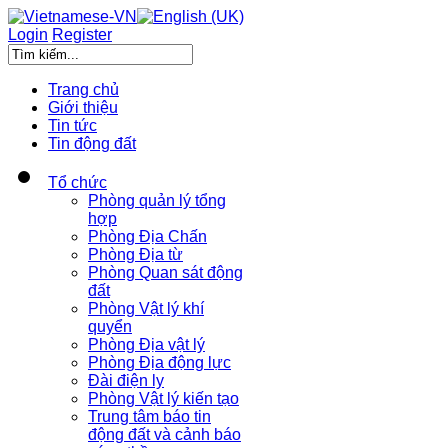
Login
Register
Trang chủ
Giới thiệu
Tin tức
Tin động đất
Tổ chức
Phòng quản lý tổng
hợp
Phòng Địa Chấn
Phòng Địa từ
Phòng Quan sát động
đất
Phòng Vật lý khí
quyển
Phòng Địa vật lý
Phòng Địa động lực
Đài điện ly
Phòng Vật lý kiến tạo
Trung tâm báo tin
động đất và cảnh báo