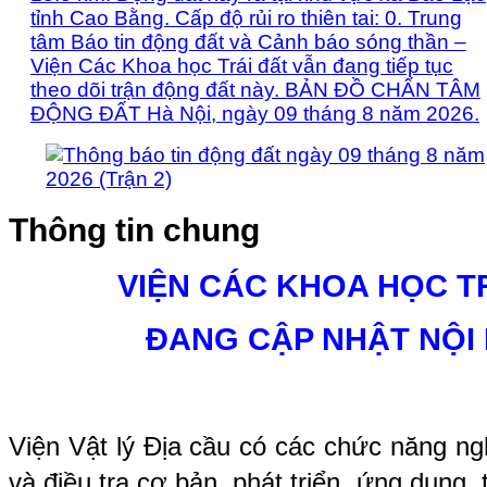
tỉnh Cao Bằng. Cấp độ rủi ro thiên tai: 0. Trung
tâm Báo tin động đất và Cảnh báo sóng thần –
Viện Các Khoa học Trái đất vẫn đang tiếp tục
theo dõi trận động đất này. BẢN ĐỒ CHẤN TÂM
ĐỘNG ĐẤT Hà Nội, ngày 09 tháng 8 năm 2026.
Thông tin chung
VIỆN CÁC KHOA HỌC T
ĐANG CẬP NHẬT NỘI
Viện Vật lý Địa cầu có các chức năng ng
và điều tra cơ bản, phát triển, ứng dụng,