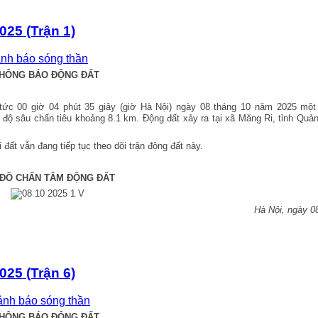
025 (Trận 1)
ảnh báo sóng thần
HÔNG BÁO ĐỘNG ĐẤT
 tức 00
giờ 04 p
hút 35
giây (giờ Hà Nội) ngày
08
tháng 10 năm 2025 một 
, độ sâu chấn tiêu khoảng 8.1 km. Động đất xảy ra tại xã Măng Ri, tỉnh Quả
đất vẫn đang tiếp tục theo dõi trận động đất này.
 ĐỒ CHẤN TÂM ĐỘNG ĐẤT
Hà Nội, ngày 0
025 (Trận 6)
cảnh báo sóng thần
HÔNG BÁO ĐỘNG ĐẤT