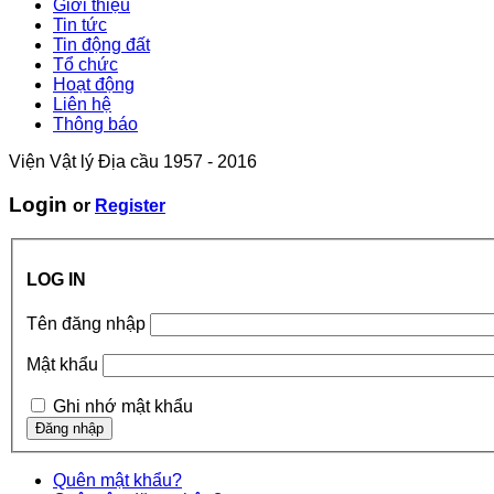
Giới thiệu
Tin tức
Tin động đất
Tổ chức
Hoạt động
Liên hệ
Thông báo
Viện Vật lý Địa cầu 1957 - 2016
Login
or
Register
LOG IN
Tên đăng nhập
Mật khẩu
Ghi nhớ mật khẩu
Quên mật khẩu?