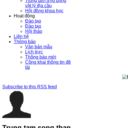
Trung tâm ứng dụng
vật lý địa cầu
Hội đồng khoa học
Hoạt động
Đào tạo
Đào tạo
Hội thảo
Liên hệ
Thông báo
Văn bản mẫu
Lịch trực
Thông báo mới
Công khai thông tin đề
tài
Subscribe to this RSS feed
Trung tam song than