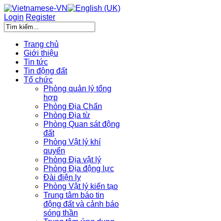
Login
Register
Trang chủ
Giới thiệu
Tin tức
Tin động đất
Tổ chức
Phòng quản lý tổng
hợp
Phòng Địa Chấn
Phòng Địa từ
Phòng Quan sát động
đất
Phòng Vật lý khí
quyển
Phòng Địa vật lý
Phòng Địa động lực
Đài điện ly
Phòng Vật lý kiến tạo
Trung tâm báo tin
động đất và cảnh báo
sóng thần