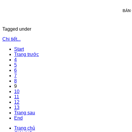
BẢN
Tagged under
Chi tiết...
Start
Trang trước
4
5
6
7
8
9
10
11
12
13
Trang sau
End
Trang chủ