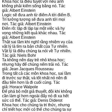
Khoa học là điều tuyệt vời nếu anh
không phải kiếm sống bằng nó. Tác
giả: Albert Einstein
Logic sẽ đưa anh từ điểm A tới điểm B.
Trí tưởng tượng sẽ đưa anh tới mọi
nơi. Tác giả: Albert Einstein
Điên rồ: lặp đi lặp lại một việc và hy
vọng những kết quả khác nhau. Tác
giả: Albert Einstein
Thật sai lầm khi nghĩ rằng nhiệm vụ của
vật lý là tìm ra bản chất của Tự nhiên.
Vật lý là điều chúng ta nói về Tự nhiên.
Tác giả: Niels Bohr
Ta không nên dạy trẻ nhỏ khoa học;
nhưng hãy để chúng nếm trải nó. Tác
giả: Jean Jacques Rousseau
Trong tất cả các môn khoa học, sai lầm
đi trước sự thật, và tốt nhất nó nên đi
đầu tiên hơn là đi cuối cùng. Tác
giả: Horace Walpole
Để phá bỏ một giả thuyết, đôi khi không
cần làm gì hơn ngoài đẩy nó đi xa hết
sức có thể. Tác giả: Denis Diderot
Khoa học cho chúng ta tri thức, nhưng
chỉ triết học mới có thể cho chúng ta sự