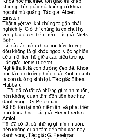
Khoa học mà thiếu tôn giáo thì khập
khiễng. Tôn giáo mà không có khoa
học thì mù quáng. Tác giả: Albert
Einstein
Thật tuyệt vời khi chúng ta gặp phải
nghịch lý. Giờ thì chúng ta có chút hy
vọng tạo được tiến triển. Tác giả: Niels
Bohr
Tất cả các môn khoa học trừu tượng
đều không là gì khác ngoài việc nghiên
cứu mối liên hệ giữa các biểu tượng.
Tác giả: Denis Diderot
Nghệ thuật là con đường đẹp đẽ. Khoa
học là con đường hiệu quả. Kinh doanh
là con đường sinh lợi. Tác giả: Elbert
Hubbard
Tôi đã có tất cả những gì mình muốn,
nên không quan tâm đến tiền bạc hay
danh vọng - G. Perelman
Xã hội tồn tại nhờ niềm tin, và phát triển
nhờ khoa học. Tác giả: Henri Frederic
Amiel
Tôi đã có tất cả những gì mình muốn,
nên không quan tâm đến tiền bạc hay
danh vọng. Tác giả: G. Perelman