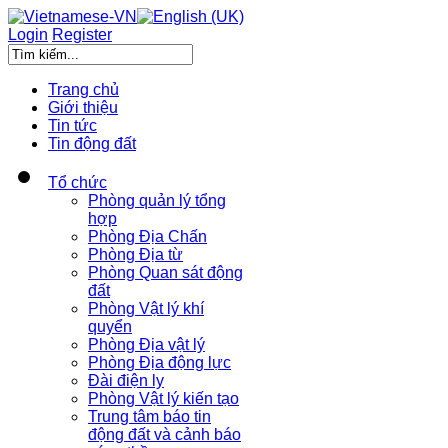
Login
Register
Trang chủ
Giới thiệu
Tin tức
Tin động đất
Tổ chức
Phòng quản lý tổng
hợp
Phòng Địa Chấn
Phòng Địa từ
Phòng Quan sát động
đất
Phòng Vật lý khí
quyển
Phòng Địa vật lý
Phòng Địa động lực
Đài điện ly
Phòng Vật lý kiến tạo
Trung tâm báo tin
động đất và cảnh báo