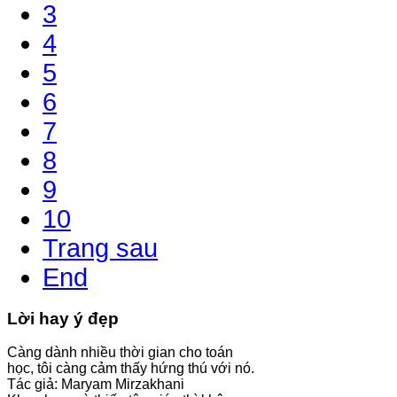
3
4
5
6
7
8
9
10
Trang sau
End
Lời hay ý đẹp
Càng dành nhiều thời gian cho toán
học, tôi càng cảm thấy hứng thú với nó.
Tác giả: Maryam Mirzakhani