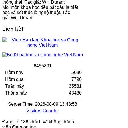
thông thái. Tác giả: Will Durant
Mọi môn khoa học đều bắt đầu là triết
học và kết thúc là nghệ thuật. Tác
giả: Will Durant
Liên kết
6
4
5
5
8
9
1
Hôm nay
5080
Hôm qua
7790
Tuần này
35531
Tháng này
43430
Server Time: 2026-08-09 13:43:58
Visitors Counter
Đang có 186 khách và không thành
viên đang online