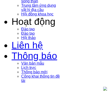
sóng thần
Trung tâm ứng dụng
vật lý địa cầu
Hội đồng khoa học
Hoạt động
Đào tạo
Đào tạo
Hội thảo
Liên hệ
Thông báo
Văn bản mẫu
Lịch trực
Thông báo mới
Công khai thông tin đề
tài