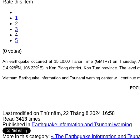
Rate this item
1
2
3
4
5
(0 votes)
An earthquake occurred at 15:10
:00 Hanoi Time (GMT+7) on Thursday, A
0
0
(14.928
N, 108.229
E
) in Kon Plong
district, Kon Tum province
. The level o
Vietnam Earthquake information and Tsunami warning center will continue m
FOC
Last modified on
Thứ năm, 22 Tháng 8 2024 16:58
Read
3413
times
Published in
Earthquake information and Tsunami warning
More in this category:
« The Earthquake information and Tsunam