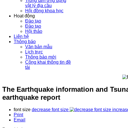
Trung tâm ứng dụng
vật lý địa cầu
Hội đồng khoa học
Hoạt động
Đào tạo
Đào tạo
Hội thảo
Liên hệ
Thông báo
Văn bản mẫu
Lịch trực
Thông báo mới
Công khai thông tin đề
tài
The Earthquake information and Tsuna
earthquake report
font size
decrease font size
increas
Print
Email