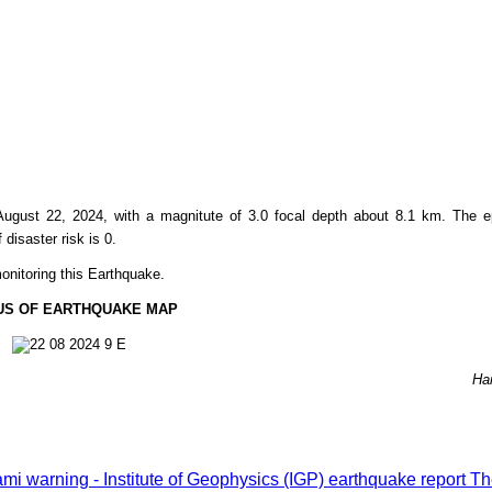
ugust 22, 2024, with a magnitute of 3.0 focal depth about
8.1
km. The ep
f disaster risk is 0.
onitoring this Earthquake.
US OF EARTHQUAKE MAP
Ha
i warning - Institute of Geophysics (IGP) earthquake report
Th