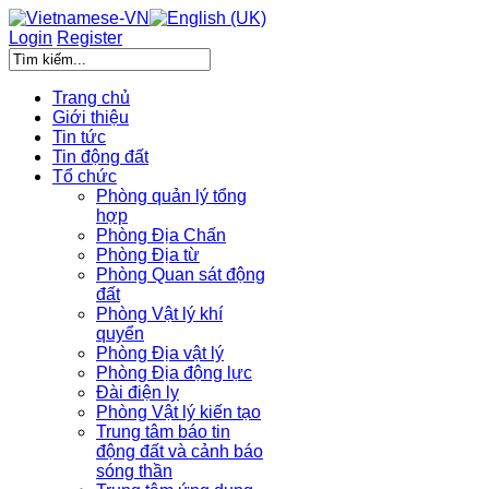
Login
Register
Trang chủ
Giới thiệu
Tin tức
Tin động đất
Tổ chức
Phòng quản lý tổng
hợp
Phòng Địa Chấn
Phòng Địa từ
Phòng Quan sát động
đất
Phòng Vật lý khí
quyển
Phòng Địa vật lý
Phòng Địa động lực
Đài điện ly
Phòng Vật lý kiến tạo
Trung tâm báo tin
động đất và cảnh báo
sóng thần