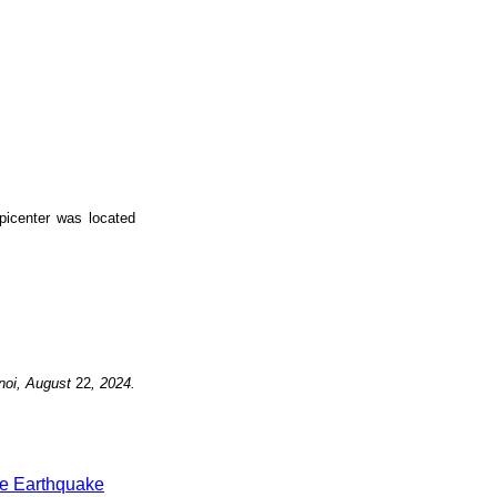
icenter was located
noi, August
22
, 2024.
e Earthquake