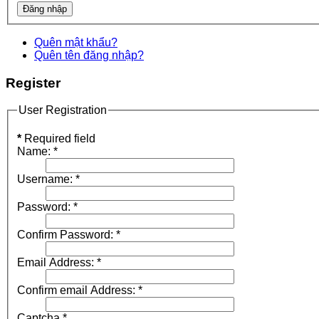
Quên mật khẩu?
Quên tên đăng nhập?
Register
User Registration
*
Required field
Name:
*
Username:
*
Password:
*
Confirm Password:
*
Email Address:
*
Confirm email Address:
*
Captcha
*