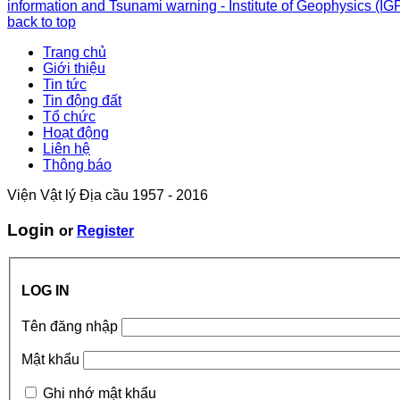
information and Tsunami warning - Institute of Geophysics (IG
back to top
Trang chủ
Giới thiệu
Tin tức
Tin động đất
Tổ chức
Hoạt động
Liên hệ
Thông báo
Viện Vật lý Địa cầu 1957 - 2016
Login
or
Register
LOG IN
Tên đăng nhập
Mật khẩu
Ghi nhớ mật khẩu