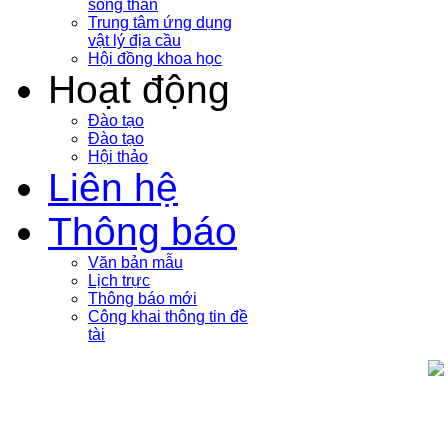
sóng thần
Trung tâm ứng dụng
vật lý địa cầu
Hội đồng khoa học
Hoạt động
Đào tạo
Đào tạo
Hội thảo
Liên hệ
Thông báo
Văn bản mẫu
Lịch trực
Thông báo mới
Công khai thông tin đề
tài