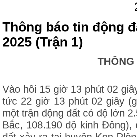
Thông báo tin động đ
2025 (Trận 1)
THÔNG
Vào hồi 15
giờ 13 phút 02 g
iâ
tức 22
giờ 13
phút 02
giây (
một trận động đất có độ lớn 2
Bắc, 108.190 độ kinh Đông),
đất xảy ra tại huyện Kon Plô