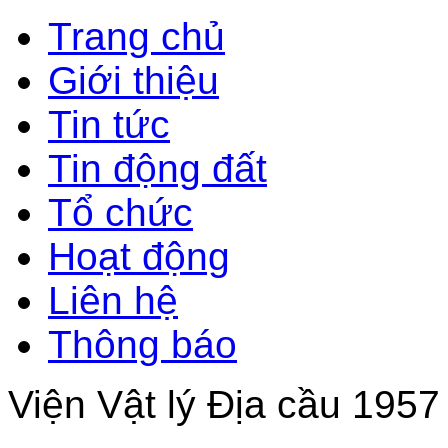
Trang chủ
Giới thiệu
Tin tức
Tin động đất
Tổ chức
Hoạt động
Liên hệ
Thông báo
Viện Vật lý Địa cầu 1957