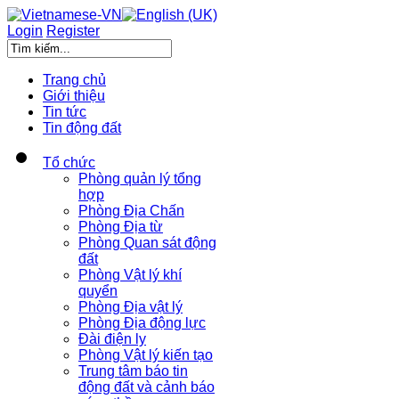
Login
Register
Trang chủ
Giới thiệu
Tin tức
Tin động đất
Tổ chức
Phòng quản lý tổng
hợp
Phòng Địa Chấn
Phòng Địa từ
Phòng Quan sát động
đất
Phòng Vật lý khí
quyển
Phòng Địa vật lý
Phòng Địa động lực
Đài điện ly
Phòng Vật lý kiến tạo
Trung tâm báo tin
động đất và cảnh báo