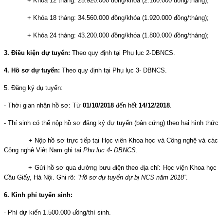
+ Khóa 12 tháng: 25.920.000 đồng/khóa (2.160.000 đồng/tháng);
+ Khóa 18 tháng: 34.560.000 đồng/khóa (1.920.000 đồng/tháng);
+ Khóa 24 tháng: 43.200.000 đồng/khóa (1.800.000 đồng/tháng);
3. Điều kiện dự tuyển:
Theo quy định tại Phụ lục 2-DBNCS.
4. Hồ sơ dự tuyển:
Theo quy định tại Phụ lục 3- DBNCS.
5. Đăng ký dụ tuyển:
- Thời gian nhận hồ sơ: Từ
01/10/2018
đến hết
14/12/2018
.
- Thí sinh có thể nộp hồ sơ đăng ký dự tuyển (bản cứng) theo hai hình thức
+ Nộp hồ sơ trực tiếp tại Học viên Khoa học và Công nghệ và các K
Công nghệ Việt Nam ghi tại
Phụ lục 4- DBNCS.
+ Gửi hồ sơ qua đường bưu điện theo địa chỉ: Học viện Khoa học và
Cầu Giấy, Hà Nội. Ghi rõ:
“Hồ sơ dự tuyển dự bị NCS năm 2018”
.
6. Kinh phí tuyển sinh:
- Phí dự kiến 1.500.000 đồng/thí sinh.