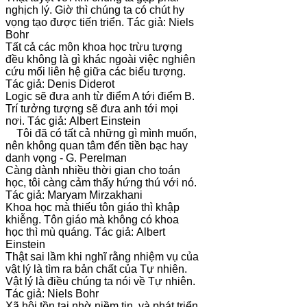
nghịch lý. Giờ thì chúng ta có chút hy
vọng tạo được tiến triển. Tác giả: Niels
Bohr
Tất cả các môn khoa học trừu tượng
đều không là gì khác ngoài việc nghiên
cứu mối liên hệ giữa các biểu tượng.
Tác giả: Denis Diderot
Logic sẽ đưa anh từ điểm A tới điểm B.
Trí tưởng tượng sẽ đưa anh tới mọi
nơi. Tác giả: Albert Einstein
Tôi đã có tất cả những gì mình muốn,
nên không quan tâm đến tiền bạc hay
danh vọng - G. Perelman
Càng dành nhiều thời gian cho toán
học, tôi càng cảm thấy hứng thú với nó.
Tác giả: Maryam Mirzakhani
Khoa học mà thiếu tôn giáo thì khập
khiễng. Tôn giáo mà không có khoa
học thì mù quáng. Tác giả: Albert
Einstein
Thật sai lầm khi nghĩ rằng nhiệm vụ của
vật lý là tìm ra bản chất của Tự nhiên.
Vật lý là điều chúng ta nói về Tự nhiên.
Tác giả: Niels Bohr
Xã hội tồn tại nhờ niềm tin, và phát triển