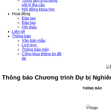
Trung tâm ứng dụng
vật lý địa cầu
Hội đồng khoa học
Hoạt động
Đào tạo
Đào tạo
Hội thảo
Liên hệ
Thông báo
Văn bản mẫu
Lịch trực
Thông báo mới
Công khai thông tin đề
tài
Thông báo Chương trình Dự bị Nghiê
THÔNG BÁO