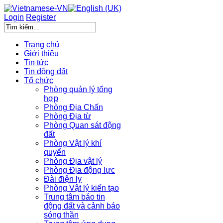
Login
Register
Trang chủ
Giới thiệu
Tin tức
Tin động đất
Tổ chức
Phòng quản lý tổng
hợp
Phòng Địa Chấn
Phòng Địa từ
Phòng Quan sát động
đất
Phòng Vật lý khí
quyển
Phòng Địa vật lý
Phòng Địa động lực
Đài điện ly
Phòng Vật lý kiến tạo
Trung tâm báo tin
động đất và cảnh báo
sóng thần