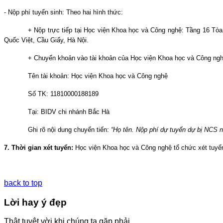
- Nộp phí tuyển sinh: Theo hai hình thức:
+ Nộp trực tiếp tại Học viện Khoa học và Công nghệ: Tầng 16 T
Quốc Việt, Cầu Giấy, Hà Nội.
+ Chuyển khoản vào tài khoản của Học viện Khoa học và Công ngh
Tên tài khoản: Học viện Khoa học và Công nghệ
Số TK: 11810000188189
Tại: BIDV chi nhánh Bắc Hà
Ghi rõ nội dung chuyển tiến:
“Họ tên. Nộp phí dự tuyển dự bị NCS 
7. Thời gian xét tuyển:
Học viện Khoa học và Công nghệ tổ chức xét tuyển
back to top
Lời hay ý đẹp
Thật tuyệt vời khi chúng ta gặp phải