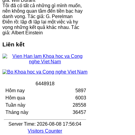
giả: Will Durant
Tôi đã có tất cả những gì mình muốn,
nên không quan tâm đến tiền bạc hay
danh vọng. Tác giả: G. Perelman
Điên rồ: lặp đi lặp lại một việc và hy
vọng những kết quả khác nhau. Tác
giả: Albert Einstein
Liên kết
6
4
4
8
9
1
8
Hôm nay
5897
Hôm qua
6003
Tuần này
28558
Tháng này
36457
Server Time: 2026-08-08 17:56:04
Visitors Counter