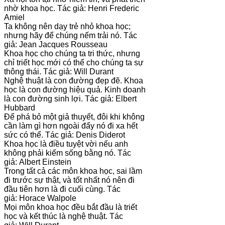
nhờ khoa học. Tác giả: Henri Frederic
Amiel
Ta không nên dạy trẻ nhỏ khoa học;
nhưng hãy để chúng nếm trải nó. Tác
giả: Jean Jacques Rousseau
Khoa học cho chúng ta tri thức, nhưng
chỉ triết học mới có thể cho chúng ta sự
thông thái. Tác giả: Will Durant
Nghệ thuật là con đường đẹp đẽ. Khoa
học là con đường hiệu quả. Kinh doanh
là con đường sinh lợi. Tác giả: Elbert
Hubbard
Để phá bỏ một giả thuyết, đôi khi không
cần làm gì hơn ngoài đẩy nó đi xa hết
sức có thể. Tác giả: Denis Diderot
Khoa học là điều tuyệt vời nếu anh
không phải kiếm sống bằng nó. Tác
giả: Albert Einstein
Trong tất cả các môn khoa học, sai lầm
đi trước sự thật, và tốt nhất nó nên đi
đầu tiên hơn là đi cuối cùng. Tác
giả: Horace Walpole
Mọi môn khoa học đều bắt đầu là triết
học và kết thúc là nghệ thuật. Tác