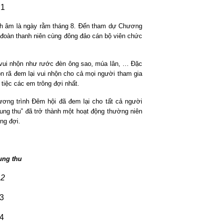
 lịch âm là ngày rằm tháng 8. Đến tham dự Chương
n, đoàn thanh niên cùng đông đảo cán bộ viên chức
ng vui nhộn như rước đèn ông sao, múa lân, … Đặc
ộn rã đem lại vui nhộn cho cả mọi người tham gia
tiệc các em trông đợi nhất.
hương trình Đêm hội đã đem lại cho tất cả người
rung thu” đã trở thành một hoạt động thường niên
ng đợi.
ung thu