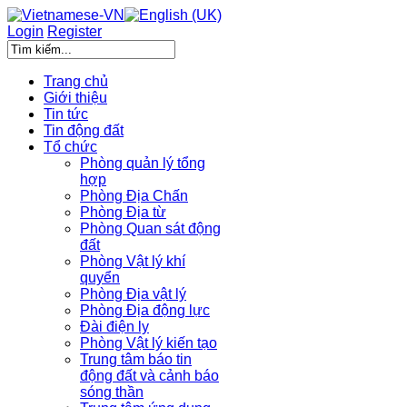
Login
Register
Trang chủ
Giới thiệu
Tin tức
Tin động đất
Tổ chức
Phòng quản lý tổng
hợp
Phòng Địa Chấn
Phòng Địa từ
Phòng Quan sát động
đất
Phòng Vật lý khí
quyển
Phòng Địa vật lý
Phòng Địa động lực
Đài điện ly
Phòng Vật lý kiến tạo
Trung tâm báo tin
động đất và cảnh báo
sóng thần