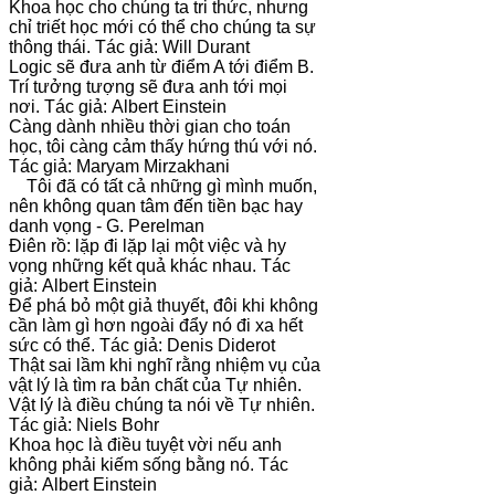
Khoa học cho chúng ta tri thức, nhưng
chỉ triết học mới có thể cho chúng ta sự
thông thái. Tác giả: Will Durant
Logic sẽ đưa anh từ điểm A tới điểm B.
Trí tưởng tượng sẽ đưa anh tới mọi
nơi. Tác giả: Albert Einstein
Càng dành nhiều thời gian cho toán
học, tôi càng cảm thấy hứng thú với nó.
Tác giả: Maryam Mirzakhani
Tôi đã có tất cả những gì mình muốn,
nên không quan tâm đến tiền bạc hay
danh vọng - G. Perelman
Điên rồ: lặp đi lặp lại một việc và hy
vọng những kết quả khác nhau. Tác
giả: Albert Einstein
Để phá bỏ một giả thuyết, đôi khi không
cần làm gì hơn ngoài đẩy nó đi xa hết
sức có thể. Tác giả: Denis Diderot
Thật sai lầm khi nghĩ rằng nhiệm vụ của
vật lý là tìm ra bản chất của Tự nhiên.
Vật lý là điều chúng ta nói về Tự nhiên.
Tác giả: Niels Bohr
Khoa học là điều tuyệt vời nếu anh
không phải kiếm sống bằng nó. Tác
giả: Albert Einstein