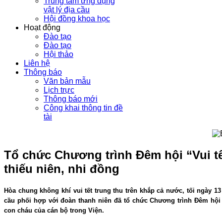
Trung tâm ứng dụng
vật lý địa cầu
Hội đồng khoa học
Hoạt động
Đào tạo
Đào tạo
Hội thảo
Liên hệ
Thông báo
Văn bản mẫu
Lịch trực
Thông báo mới
Công khai thông tin đề
tài
Tổ chức Chương trình Đêm hội “Vui tế
thiếu niên, nhi đồng
Hòa chung không khí vui tết trung thu trên khắp cả nước, tối ngày 1
cầu phối hợp với đoàn thanh niên đã tổ chức Chương trình Đêm hội “
con cháu của cán bộ trong Viện.