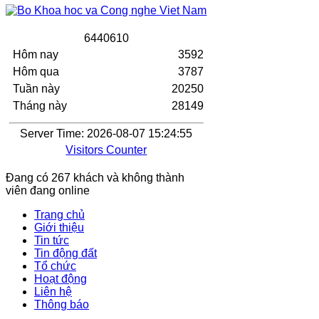
6
4
4
0
6
1
0
Hôm nay
3592
Hôm qua
3787
Tuần này
20250
Tháng này
28149
Server Time: 2026-08-07 15:24:55
Visitors Counter
Đang có 267 khách và không thành
viên đang online
Trang chủ
Giới thiệu
Tin tức
Tin động đất
Tổ chức
Hoạt động
Liên hệ
Thông báo