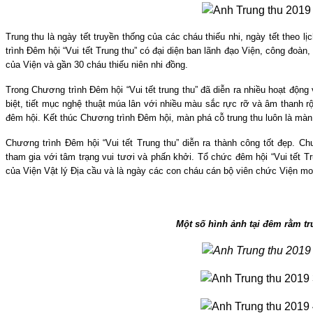
Trung thu là ngày tết truyền thống của các cháu thiếu nhi, ngày tết theo
trình Đêm hội “Vui tết Trung thu” có đại diện ban lãnh đạo Viện, công đoà
của Viện và gần 30 cháu thiếu niên nhi đồng.
Trong Chương trình Đêm hội
“Vui tết trung thu” đã diễn ra nhiều hoạt độ
biệt, tiết mục nghệ thuật múa lân với nhiều màu sắc rực rỡ và âm thanh r
đêm hội. Kết thúc Chương trình Đêm hội, màn phá cỗ trung thu luôn là màn 
Chương trình Đêm hội “Vui tết Trung thu” diễn ra thành công tốt đẹp. C
tham gia với tâm trạng vui tươi và phấn khởi. Tổ chức đêm hội “Vui tết T
của Viện Vật lý Địa cầu và là ngày các con cháu cán bộ viên chức Viện mo
Một số hình ảnh tại đêm rằm tr