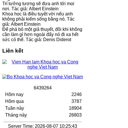
Trí tưởng tượng sẽ đưa anh tới mọi
nơi. Tác giả: Albert Einstein
Khoa học là điều tuyệt vời nếu anh
không phải kiếm sống bằng nó. Tác
giả: Albert Einstein
Để phá bỏ một giả thuyết, đôi khi không
cần làm gì hơn ngoài đẩy nó đi xa hết
sức có thể. Tác giả: Denis Diderot
Liên kết
6
4
3
9
2
6
4
Hôm nay
2246
Hôm qua
3787
Tuần này
18904
Tháng này
26803
Server Time: 2026-08-07 10:25:43