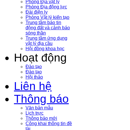
Phòng Địa vật lý
Phòng Địa động lực
Đài điện ly
Phòng Vật lý kiến tạo
Trung tâm báo tin
động đất và cảnh báo
sóng thần
Trung tâm ứng dụng
vật lý địa cầu
Hội đồng khoa học
Hoạt động
Đào tạo
Đào tạo
Hội thảo
Liên hệ
Thông báo
Văn bản mẫu
Lịch trực
Thông báo mới
Công khai thông tin đề
tài