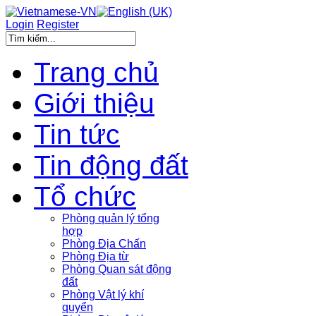
Login
Register
Trang chủ
Giới thiệu
Tin tức
Tin động đất
Tổ chức
Phòng quản lý tổng
hợp
Phòng Địa Chấn
Phòng Địa từ
Phòng Quan sát động
đất
Phòng Vật lý khí
quyển