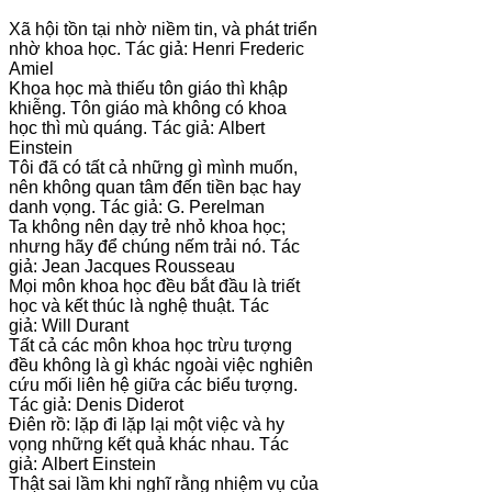
Xã hội tồn tại nhờ niềm tin, và phát triển
nhờ khoa học. Tác giả: Henri Frederic
Amiel
Khoa học mà thiếu tôn giáo thì khập
khiễng. Tôn giáo mà không có khoa
học thì mù quáng. Tác giả: Albert
Einstein
Tôi đã có tất cả những gì mình muốn,
nên không quan tâm đến tiền bạc hay
danh vọng. Tác giả: G. Perelman
Ta không nên dạy trẻ nhỏ khoa học;
nhưng hãy để chúng nếm trải nó. Tác
giả: Jean Jacques Rousseau
Mọi môn khoa học đều bắt đầu là triết
học và kết thúc là nghệ thuật. Tác
giả: Will Durant
Tất cả các môn khoa học trừu tượng
đều không là gì khác ngoài việc nghiên
cứu mối liên hệ giữa các biểu tượng.
Tác giả: Denis Diderot
Điên rồ: lặp đi lặp lại một việc và hy
vọng những kết quả khác nhau. Tác
giả: Albert Einstein
Thật sai lầm khi nghĩ rằng nhiệm vụ của