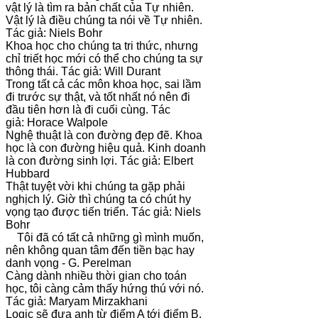
vật lý là tìm ra bản chất của Tự nhiên.
Vật lý là điều chúng ta nói về Tự nhiên.
Tác giả: Niels Bohr
Khoa học cho chúng ta tri thức, nhưng
chỉ triết học mới có thể cho chúng ta sự
thông thái. Tác giả: Will Durant
Trong tất cả các môn khoa học, sai lầm
đi trước sự thật, và tốt nhất nó nên đi
đầu tiên hơn là đi cuối cùng. Tác
giả: Horace Walpole
Nghệ thuật là con đường đẹp đẽ. Khoa
học là con đường hiệu quả. Kinh doanh
là con đường sinh lợi. Tác giả: Elbert
Hubbard
Thật tuyệt vời khi chúng ta gặp phải
nghịch lý. Giờ thì chúng ta có chút hy
vọng tạo được tiến triển. Tác giả: Niels
Bohr
Tôi đã có tất cả những gì mình muốn,
nên không quan tâm đến tiền bạc hay
danh vọng - G. Perelman
Càng dành nhiều thời gian cho toán
học, tôi càng cảm thấy hứng thú với nó.
Tác giả: Maryam Mirzakhani
Logic sẽ đưa anh từ điểm A tới điểm B.